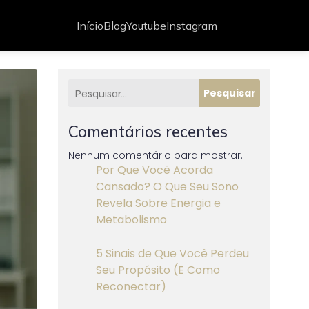
Início
Blog
Youtube
Instagram
Pesquisar
Comentários recentes
Nenhum comentário para mostrar.
Por Que Você Acorda
Cansado? O Que Seu Sono
Revela Sobre Energia e
Metabolismo
5 Sinais de Que Você Perdeu
Seu Propósito (E Como
Reconectar)