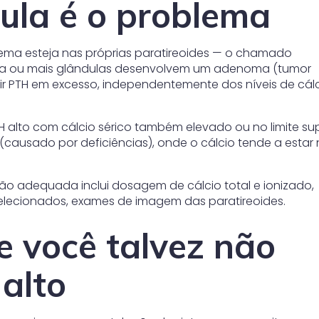
ula é o problema
lema esteja nas próprias paratireoides — o chamado
 uma ou mais glândulas desenvolvem um adenoma (tumor
r PTH em excesso, independentemente dos níveis de cál
H alto com cálcio sérico também elevado ou no limite supe
 (causado por deficiências), onde o cálcio tende a estar
ção adequada inclui dosagem de cálcio total e ionizado,
selecionados, exames de imagem das paratireoides.
e você talvez não
alto