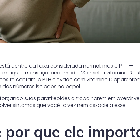
 está dentro da faixa considerada normal, mas o PTH —
em aquela sensação incômoda: “Se minha vitamina D est
oucos te contam: o PTH elevado com vitamina D aparente
ém dos números isolados no papel.
 forçando suas paratireoides a trabalharem em overdrive
olver sintomas que você talvez nem associe a esse
 por que ele import