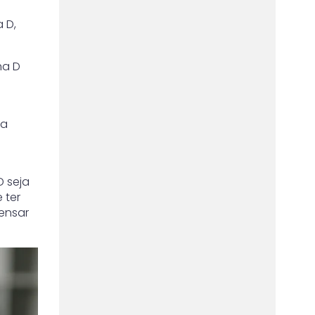
 D,
na D
 a
D seja
 ter
pensar