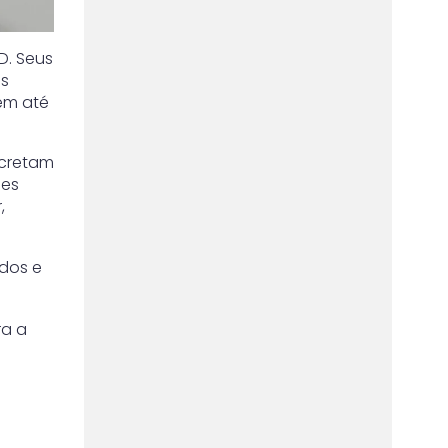
D. Seus
os
em até
xcretam
mes
,
ados e
a a