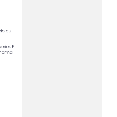
cio ou
rior. É
 normal