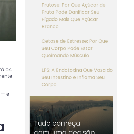
Frutose: Por Que Açúcar de
Fruta Pode Danificar Seu
Fígado Mais Que Açúcar
Branco
Cetose de Estresse: Por Que
Seu Corpo Pode Estar
Queimando Músculo
á ok,
LPS: A Endotoxina Que Vaza do
mente
Seu Intestino e Inflama Seu
Corpo
 — e
a
Tudo começa
com uma decisão.