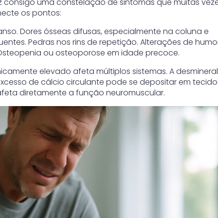
az consigo uma constelação de sintomas que muitas vez
ecte os pontos:
so. Dores ósseas difusas, especialmente na coluna e
ntes. Pedras nos rins de repetição. Alterações de humor
. Osteopenia ou osteoporose em idade precoce.
camente elevado afeta múltiplos sistemas. A desminera
xcesso de cálcio circulante pode se depositar em tecido
al afeta diretamente a função neuromuscular.