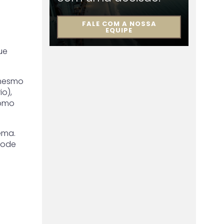
FALE COM A NOSSA
EQUIPE
ue
 mesmo
io),
como
ema.
pode