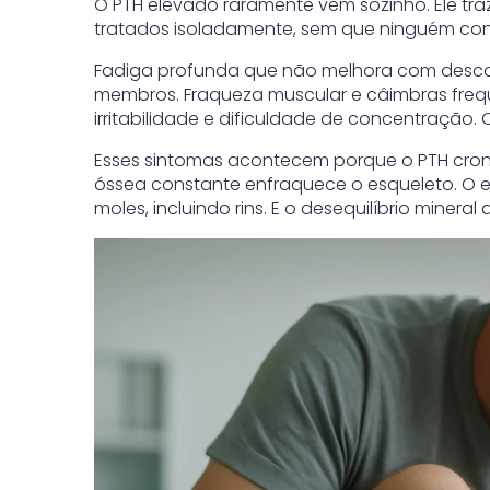
O PTH elevado raramente vem sozinho. Ele tr
tratados isoladamente, sem que ninguém con
Fadiga profunda que não melhora com descan
membros. Fraqueza muscular e câimbras freque
irritabilidade e dificuldade de concentração
Esses sintomas acontecem porque o PTH croni
óssea constante enfraquece o esqueleto. O e
moles, incluindo rins. E o desequilíbrio miner