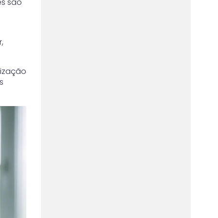
es são
,
lização
s