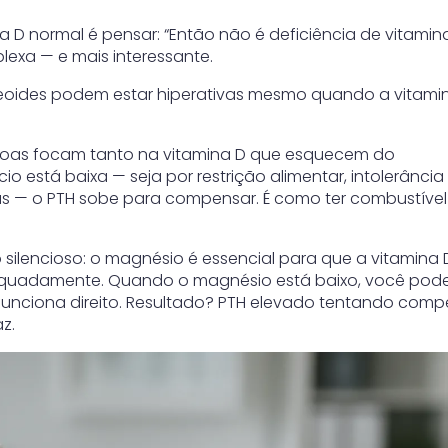
a D normal é pensar: “Então não é deficiência de vitamina
lexa — e mais interessante.
ireoides podem estar hiperativas mesmo quando a vitami
oas focam tanto na vitamina D que esquecem do
io está baixa — seja por restrição alimentar, intolerância
ivas — o PTH sobe para compensar. É como ter combustível
 silencioso: o magnésio é essencial para que a vitamina 
equadamente. Quando o magnésio está baixo, você pode
o funciona direito. Resultado? PTH elevado tentando com
z.