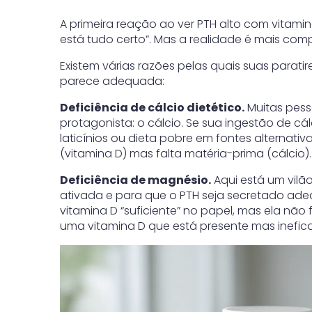
A primeira reação ao ver PTH alto com vitamin
está tudo certo”. Mas a realidade é mais comp
Existem várias razões pelas quais suas parat
parece adequada:
Deficiência de cálcio dietético.
Muitas pess
protagonista: o cálcio. Se sua ingestão de cálc
laticínios ou dieta pobre em fontes alternat
(vitamina D) mas falta matéria-prima (cálcio).
Deficiência de magnésio.
Aqui está um vilão
ativada e para que o PTH seja secretado ad
vitamina D “suficiente” no papel, mas ela nã
uma vitamina D que está presente mas inefica